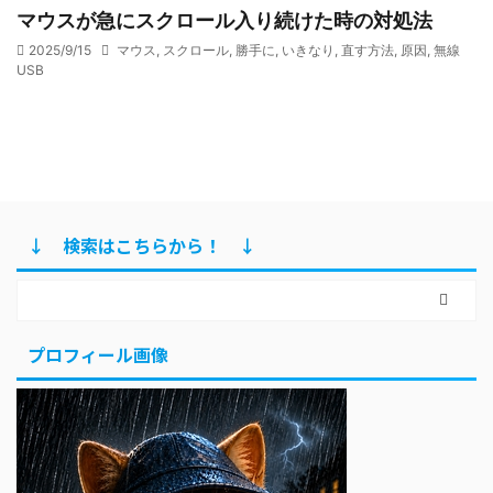
マウスが急にスクロール入り続けた時の対処法
2025/9/15
マウス
,
スクロール
,
勝手に
,
いきなり
,
直す方法
,
原因
,
無線
USB
↓ 検索はこちらから！ ↓
プロフィール画像