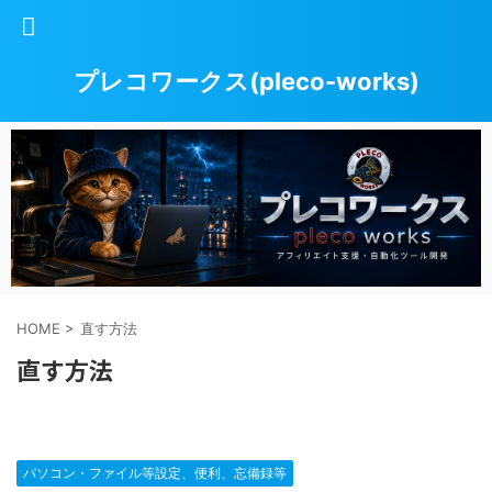
プレコワークス(pleco-works)
HOME
>
直す方法
直す方法
パソコン・ファイル等設定、便利、忘備録等